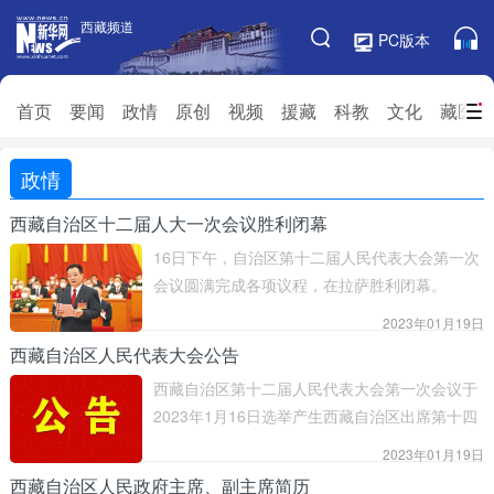
西藏频道
西藏频道
PC版本
频道栏目
首页
要闻
政情
原创
视频
援藏
科教
搜索
文化
藏医药
首页
要闻
政情
原创
政情
视频
援藏
科教
文化
西藏自治区十二届人大一次会议胜利闭幕
16日下午，自治区第十二届人民代表大会第一次
藏医药
环保
旅游
乡村振兴
会议圆满完成各项议程，在拉萨胜利闭幕。
信息
2023年01月19日
西藏自治区人民代表大会公告
西藏自治区第十二届人民代表大会第一次会议于
2023年1月16日选举产生西藏自治区出席第十四
届全国人民代表大会代表24人，选举结果将按规
2023年01月19日
定报全国人大常委会代表资格审查委员会审查后
西藏自治区人民政府主席、副主席简历