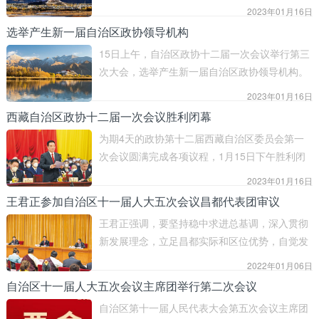
2023年01月16日
选举产生新一届自治区政协领导机构
15日上午，自治区政协十二届一次会议举行第三
次大会，选举产生新一届自治区政协领导机构。
2023年01月16日
西藏自治区政协十二届一次会议胜利闭幕
为期4天的政协第十二届西藏自治区委员会第一
次会议圆满完成各项议程，1月15日下午胜利闭
幕。
2023年01月16日
王君正参加自治区十一届人大五次会议昌都代表团审议
王君正强调，要坚持稳中求进总基调，深入贯彻
新发展理念，立足昌都实际和区位优势，自觉发
挥好昌都在全区经济社会发展中的支撑和辐射作
2022年01月06日
用，围绕把昌都打造成副中心城市认真研究谋
自治区十一届人大五次会议主席团举行第二次会议
划，打造区域经济发展新亮点，不断开创各项工
自治区第十一届人民代表大会第五次会议主席团
作新局面，在推进长治久安和高质量发展中走在