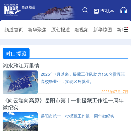
西藏频道
西藏频道
PC版本
频道栏目
频道首页
新华聚焦
原创报道
融视频
新华炫图
新华访
频道首页
新华聚焦
原创报道
融视频
对口援藏
新华炫图
新华访谈
新华云直播
视界屋脊
湘水雅江万里情
对口援藏
生态西藏
文化旅游
乡村振兴
2025年7月以来，援藏工作队助力156名贡嘎籍
高校毕业生，实现区外就业。
推广信息
2026年07月17日
《向云端向高原》岳阳市第十一批援藏工作组一周年
微纪实
岳阳市第十一批援藏工作组一周年微纪实