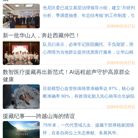
色尼区委已成立基层治理领导小组，建立“月研判
分析、季调度抽查、年总结考核”的工作制度，引
入群众满意度测评，把评价权交给群众。
2026年05月27日
新一批华山人，奔赴西藏仲巴！
队员们表示，必将牢记医院嘱托、不负期望，用
心用情为当地群众提供优质医疗服务，让华山精
神在雪域高原不断传承发扬。
2026年05月27日
数智医疗援藏再出新范式！AI远程超声守护高原群众
健康
目前模型心血管疾病筛查准确率达 97%，核心诊
断准确率 90%，有效强化胎儿先心病等出生缺陷
早筛早诊早治水平，切实筑牢西藏妇幼健康精准
2026年05月26日
医疗防线。
援藏纪事——跨越山海的情谊
75年来，一代代雪域儿女、援藏干部厚植家国情
怀，在各自岗位上矢志奉献、各展风华。