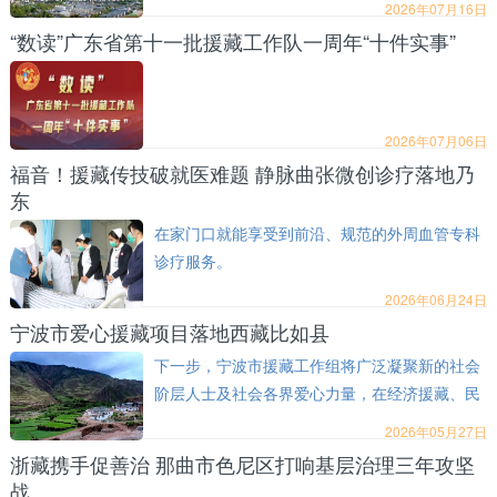
2026年07月16日
“数读”广东省第十一批援藏工作队一周年“十件实事”
2026年07月06日
福音！援藏传技破就医难题 静脉曲张微创诊疗落地乃
东
在家门口就能享受到前沿、规范的外周血管专科
诊疗服务。
2026年06月24日
宁波市爱心援藏项目落地西藏比如县
下一步，宁波市援藏工作组将广泛凝聚新的社会
阶层人士及社会各界爱心力量，在经济援藏、民
生援藏、文化援藏、智力援藏和生态援藏等方面
2026年05月27日
持续发力，推动“五个一”惠民行动全面落地见
浙藏携手促善治 那曲市色尼区打响基层治理三年攻坚
效。
战