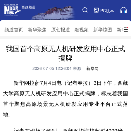
西藏频道
西藏频道
PC版本
频道栏目
频道首页
新华聚焦
原创报道
融视频
新华炫图
新华访
我国首个高原无人机研发应用中心正式
频道首页
新华聚焦
原创报道
融视频
揭牌
新华炫图
新华访谈
新华云直播
视界屋脊
2026-07-05 12:26:04
来源：
新华网
对口援藏
生态西藏
文化旅游
乡村振兴
新华网拉萨7月4日电（记者春拉）3日下午，西藏
推广信息
大学高原无人机研发应用中心正式揭牌，标志着我国
首个聚焦高原场景无人机研发应用专业平台正式落
地。
记者在现场了解到，西藏平均海拔超过4000米，