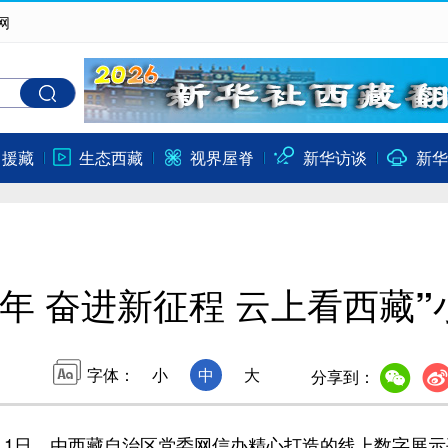
网
口援藏
生态西藏
视界屋脊
新华访谈
新华
0年 奋进新征程 云上看西藏
字体：
小
中
大
分享到：
月
1
日，由西藏自治区党委网信办精心打造的线上数字展示