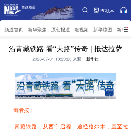
西藏频道
西藏频道
PC版本
频道栏目
频道首页
新华聚焦
原创报道
融视频
新华炫图
新华访
沿青藏铁路 看“天路”传奇 | 抵达拉萨
频道首页
新华聚焦
原创报道
融视频
新华炫图
新华访谈
新华云直播
视界屋脊
2026-07-01 18:29:20
来源：
新华社
对口援藏
生态西藏
文化旅游
乡村振兴
推广信息
编者按：
青藏铁路，从西宁启程，途经格尔木，直至拉