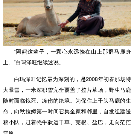
“阿妈这辈子，一颗心永远拴在山上那群马鹿身
上。”白玛泽旺继续述说。
白玛泽旺记忆最为深刻的，是2008年初春那场特
大暴雪，一米深积雪完全覆盖了整片草场，野生马鹿
随时面临饿死、冻伤的绝境。为保住上千头马鹿的生
命，向秋拉姆第一时间召集全家和邻里，自发组建送
粮小队，赶着牦牛驮运干草、芫根、盐巴，走向茫茫
雪原。