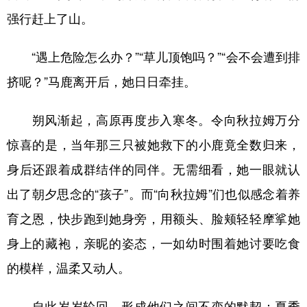
强行赶上了山。
“遇上危险怎么办？”“草儿顶饱吗？”“会不会遭到排
挤呢？”马鹿离开后，她日日牵挂。
朔风渐起，高原再度步入寒冬。令向秋拉姆万分
惊喜的是，当年那三只被她救下的小鹿竟全数归来，
身后还跟着成群结伴的同伴。无需细看，她一眼就认
出了朝夕思念的“孩子”。而“向秋拉姆”们也似感念着养
育之恩，快步跑到她身旁，用额头、脸颊轻轻摩挲她
身上的藏袍，亲昵的姿态，一如幼时围着她讨要吃食
的模样，温柔又动人。
自此岁岁轮回，形成他们之间不变的默契：夏季