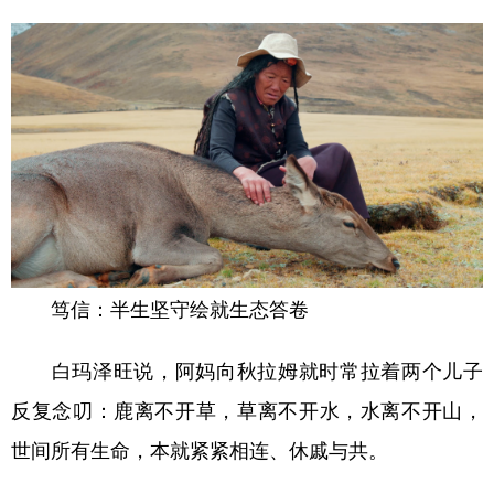
笃信：半生坚守绘就生态答卷
白玛泽旺说，阿妈向秋拉姆就时常拉着两个儿子
反复念叨：鹿离不开草，草离不开水，水离不开山，
世间所有生命，本就紧紧相连、休戚与共。