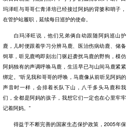
玛泽旺与哥哥仁青泽培已经接过阿妈的背篓和哨子，
在管护站履职，延续每日巡护的使命。
白玛泽旺说，他们兄弟俩自幼跟随阿妈巡山护
鹿，儿时便跟着学习分辨马鹿、医治伤病幼鹿、储备
饲草，听见鹿鸣即刻出门驱赶袭扰马鹿的野狗，模仿
阿妈独有的声调呼唤马鹿，生活早已与山间马鹿紧紧
绑定。“听见我和哥哥的呼唤，马鹿像从前听见阿妈的
声音时一样，会排着长队下山，八千多头马鹿和我
们，全都是阿妈的孩子，我想它们一定也在心里牢牢
记着阿妈。”
得益于不断完善的国家生态保护政策，2005年保