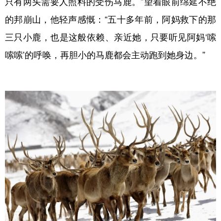
只有两头需要人照料的受伤马鹿。”望着眼前绵延不绝
的邦崩山，他轻声感慨：“五十多年前，阿妈救下的那
三只小鹿，也是这般依赖、亲近她，只要听见阿妈‘嗦
嗦嗦’的呼唤，再胆小的马鹿都会主动跑到她身边。”