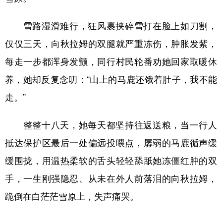
雪路湿滑难行，狂风裹挟碎雪打在脸上如刀割，
仅仅三天，向秋拉姆的双腿就严重冻伤，肿胀发紫，
每走一步都浑身发颤，同行村民轮番劝她回家取暖休
养，她却反复念叨：“山上的马鹿还饿着肚子，我不能
走。”
整整十八天，她每天都坚持往返送粮，当一行人
抵达保护区最后一处偏远投喂点，孱弱的马鹿循声缓
缓围拢，用温热柔软的舌头轻轻舔舐她冻僵红肿的双
手，一生刚强隐忍、从未在外人前落泪的向秋拉姆，
跪倒在白茫茫雪原上，失声痛哭。