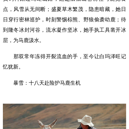
点，风雪从无间断；盛夏草木繁茂，隐患暗藏，她日
日穿行密林巡护，时刻警惕棕熊、野狼偷袭幼鹿；待
到隆冬冰封河谷，流水凝作坚冰，她手执工具凿开冰
层，为马鹿汲水。
那双常年冻得开裂流血的手，至今让白玛泽旺记
忆犹新。
暴雪：十八天赴险护马鹿生机