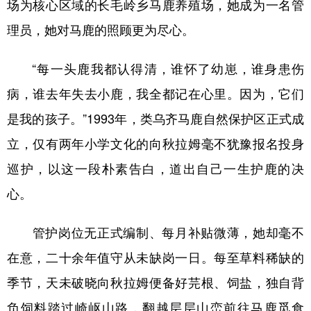
场为核心区域的长毛岭乡马鹿养殖场，她成为一名管
理员，她对马鹿的照顾更为尽心。
“每一头鹿我都认得清，谁怀了幼崽，谁身患伤
病，谁去年失去小鹿，我全都记在心里。因为，它们
是我的孩子。”1993年，类乌齐马鹿自然保护区正式成
立，仅有两年小学文化的向秋拉姆毫不犹豫报名投身
巡护，以这一段朴素告白，道出自己一生护鹿的决
心。
管护岗位无正式编制、每月补贴微薄，她却毫不
在意，二十余年值守从未缺岗一日。每至草料稀缺的
季节，天未破晓向秋拉姆便备好芫根、饲盐，独自背
负饲料踏过崎岖山路，翻越层层山峦前往马鹿觅食