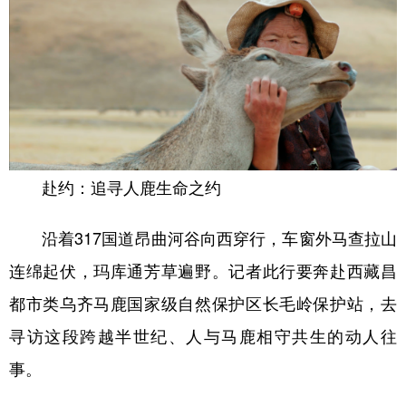
赴约：追寻人鹿生命之约
沿着317国道昂曲河谷向西穿行，车窗外马查拉山
连绵起伏，玛库通芳草遍野。记者此行要奔赴西藏昌
都市类乌齐马鹿国家级自然保护区长毛岭保护站，去
寻访这段跨越半世纪、人与马鹿相守共生的动人往
事。