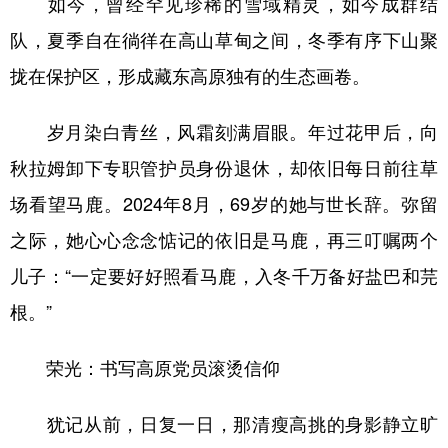
如今，曾经罕见珍稀的雪域精灵，如今成群结
队，夏季自在徜徉在高山草甸之间，冬季有序下山聚
拢在保护区，形成藏东高原独有的生态画卷。
岁月染白青丝，风霜刻满眉眼。年过花甲后，向
秋拉姆卸下专职管护员身份退休，却依旧每日前往草
场看望马鹿。2024年8月，69岁的她与世长辞。弥留
之际，她心心念念惦记的依旧是马鹿，再三叮嘱两个
儿子：“一定要好好照看马鹿，入冬千万备好盐巴和芫
根。”
荣光：书写高原党员滚烫信仰
犹记从前，日复一日，那清瘦高挑的身影静立旷