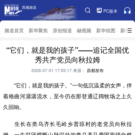
西藏频道
西藏频道
PC版本
频道栏目
频道首页
新华聚焦
原创报道
融视频
新华炫图
新华访
“它们，就是我的孩子”——追记全国优
频道首页
新华聚焦
原创报道
融视频
秀共产党员向秋拉姆
新华炫图
新华访谈
新华云直播
视界屋脊
2026-07-01 17:55:17
来源：
昌都发布
对口援藏
生态西藏
文化旅游
乡村振兴
“它们，就是我的孩子。”一句低沉温柔的女声，伴
推广信息
着格曲河潺潺流水，至今仍在那登通辽阔牧场之上久
久回响。
生长在类乌齐长毛岭乡普琼村的老党员向秋拉
姆，一生驻守横断山脉深处的类乌齐马鹿国家级自然