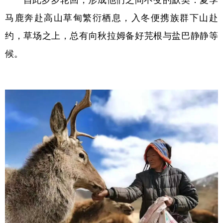
马鹿奔赴高山草甸繁衍栖息，入冬便携族群下山赴
约，草场之上，总有向秋拉姆备好芫根与盐巴静静等
候。