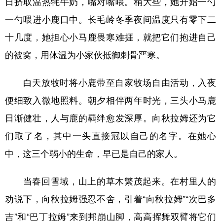
日挤取温热牦牛奶，嘴对嘴喂。稍大些，她开始一勺
一勺喂进小鹿口中。长毛岭冬季夜间温度只有零下二
十几度，她担心小马鹿畏寒难捱，就把它们抱进自己
的被窝，用体温为小家伙抵御刺骨严寒。
白天放牧时将小鹿带至自家牧场自由活动，入夜
便细致入微地照料。朝夕相伴两年时光，三头小马鹿
日渐健壮，人与鹿的羁绊愈发深厚。向秋拉姆还为它
们取了名，其中一头直接冠以自己的名字。在她心
中，这三个弱小的生命，早已是自己的家人。
当春回雪域，山上的草木繁茂起来。在村里人的
劝说下，向秋拉姆强忍不舍，引着“向秋拉姆”“次巴多
吉”和“巴丁拉姆”来到邦崩山脚，高高挥舞双臂将它们