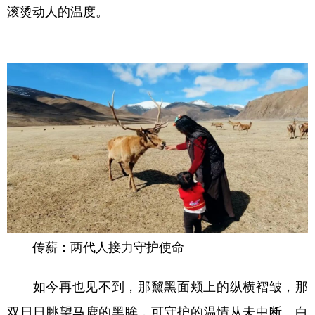
滚烫动人的温度。
传薪：两代人接力守护使命
如今再也见不到，那黧黑面颊上的纵横褶皱，那
双日日眺望马鹿的黑眸，可守护的温情从未中断。白