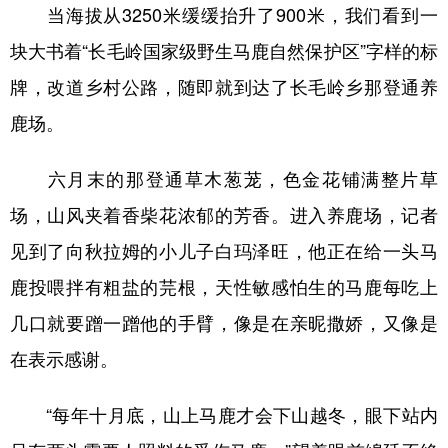
当海拔从3250米缓缓抬升了900米，我们看到一
块大书着“长毛岭国家级野生马鹿自然保护区”字样的标
牌，改道乡村公路，随即就到达了长毛岭乡那登通养
鹿场。
六月末的那登通草木葱茏，色金花铺满整片草
场，山风夹着香柴花浓郁的芳香。进入养鹿场，记者
见到了向秋拉姆的小儿子白玛泽旺，他正在给一头马
鹿投喂拌有粗盐的芫根，天性敏感怕生的马鹿每吃上
几口就要蹭一蹭他的手臂，像是在亲昵撒娇，又像是
在表示感谢。
“每年十月底，山上马鹿才会下山越冬，眼下站内