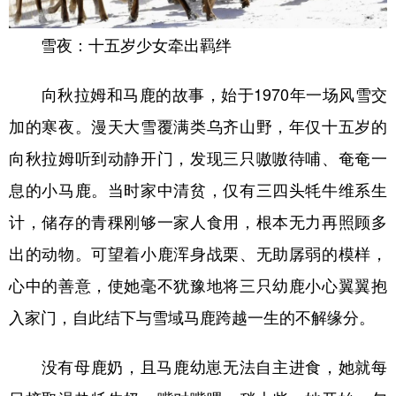
雪夜：十五岁少女牵出羁绊
向秋拉姆和马鹿的故事，始于1970年一场风雪交
加的寒夜。漫天大雪覆满类乌齐山野，年仅十五岁的
向秋拉姆听到动静开门，发现三只嗷嗷待哺、奄奄一
息的小马鹿。当时家中清贫，仅有三四头牦牛维系生
计，储存的青稞刚够一家人食用，根本无力再照顾多
出的动物。可望着小鹿浑身战栗、无助孱弱的模样，
心中的善意，使她毫不犹豫地将三只幼鹿小心翼翼抱
入家门，自此结下与雪域马鹿跨越一生的不解缘分。
没有母鹿奶，且马鹿幼崽无法自主进食，她就每