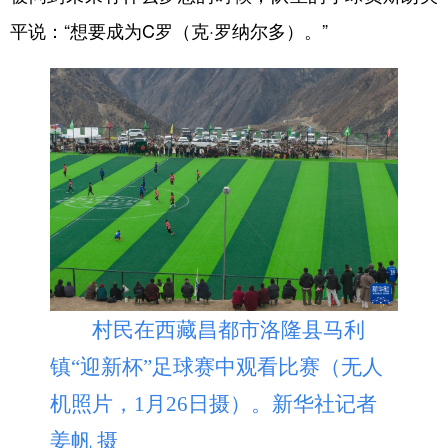
平说：“想要成为C罗（克·罗纳尔多）。”
村民在西藏昌都市洛隆县马利
镇“迎新杯”足球赛中观看比赛（无人
机照片，1月26日摄）。新华社记者
姜帆 摄