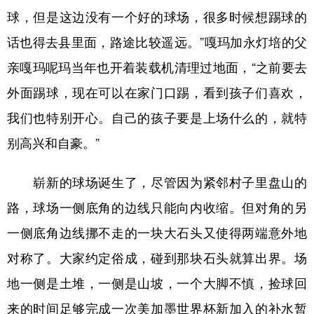
球，但是这边没有一个好的球场，很多时候想踢球的
话也得去县里面，路途比较遥远。”嘎玛加永灯培的父
亲嘎玛呢玛当年也开着装载机清理过地面，“之前要去
外面踢球，现在可以在家门口踢，看到孩子们喜欢，
我们也特别开心。自己的孩子要是上场什么的，就特
别高兴和自豪。”
崭新的球场诞生了，尽管因为紧邻村子里盘山的
路，球场一侧底角的边线只能向内收缩。但对角的另
一侧底角边线挪不走的一块大石头又使得两端意外地
对称了。大家约定俗成，碰到那块石头就算出界。场
地一侧是土堆，一侧是山坡，一个大脚不慎，捡球回
来的时间足够完成一次美加墨世界杯新加入的补水暂