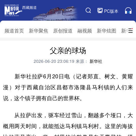
西藏频道
西藏频道
PC版本
频道栏目
频道首页
新华聚焦
原创报道
融视频
新华炫图
新华访
频道首页
新华聚焦
父亲的球场
原创报道
融视频
新华炫图
新华访谈
新华云直播
视界屋脊
2026-06-20 23:06:19
来源：
新华社
对口援藏
生态西藏
文化旅游
乡村振兴
新华社拉萨6月20日电（记者郑直、树文、黄耀
漫）对于西藏自治区昌都市洛隆县马利镇的人们来
推广信息
说，这个镇子拥有自己的世界杯。
从拉萨出发，驱车经过雪山，翻越多个垭口，大
概用两天时间，就能抵达马利镇马利村。这里的海拔