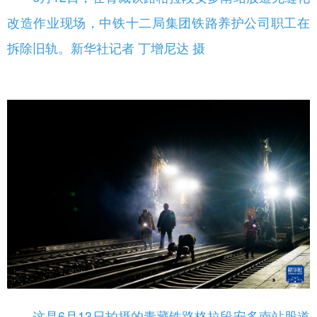
改造作业现场，中铁十二局集团铁路养护公司职工在
拆除旧轨。新华社记者 丁增尼达 摄
这是6月13日拍摄的青藏铁路格拉段安多南站股道