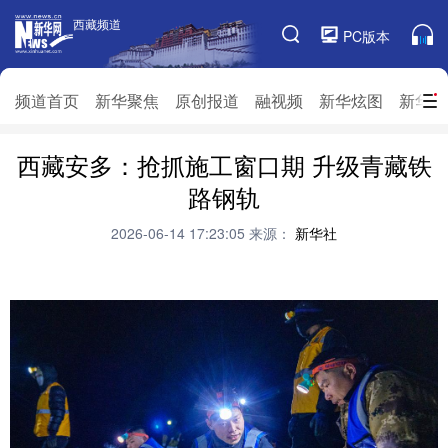
西藏频道
西藏频道
PC版本
频道栏目
频道首页
新华聚焦
原创报道
融视频
新华炫图
新华访
西藏安多：抢抓施工窗口期 升级青藏铁
频道首页
新华聚焦
原创报道
融视频
路钢轨
新华炫图
新华访谈
新华云直播
视界屋脊
2026-06-14 17:23:05
来源：
新华社
对口援藏
生态西藏
文化旅游
乡村振兴
推广信息