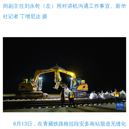
间副主任刘永乾（左）用对讲机沟通工作事宜。新华
社记者 丁增尼达 摄
6月13日，在青藏铁路格拉段安多南站股道无缝化