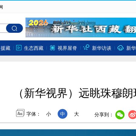
网
口援藏
生态西藏
视界屋脊
新华访谈
新华
（新华视界）远眺珠穆朗
字体：
小
中
大
分享到：