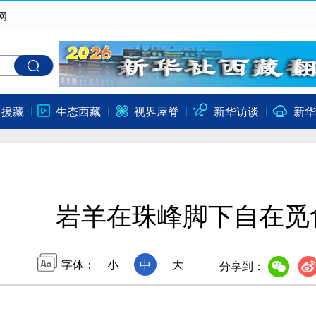
网
口援藏
生态西藏
视界屋脊
新华访谈
新华
岩羊在珠峰脚下自在觅
字体：
小
中
大
分享到：