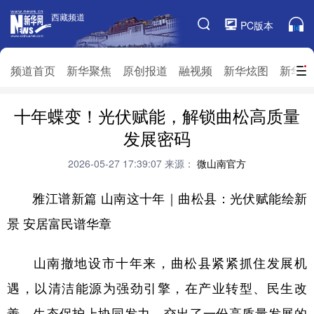
西藏频道
西藏频道
PC版本
频道栏目
频道首页
新华聚焦
原创报道
融视频
新华炫图
新华访
十年蝶变！光伏赋能，解锁曲松高质量
频道首页
新华聚焦
原创报道
融视频
发展密码
新华炫图
新华访谈
新华云直播
视界屋脊
2026-05-27 17:39:07
来源：
微山南官方
对口援藏
生态西藏
文化旅游
乡村振兴
雅江谱新篇 山南这十年｜曲松县：光伏赋能绘新
推广信息
景 安居富民谱华章
山南撤地设市十年来，曲松县紧紧抓住发展机
遇，以清洁能源为强劲引擎，在产业转型、民生改
善、生态保护上协同发力，交出了一份高质量发展的