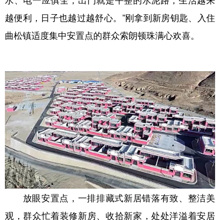
越便利，日子也越过越舒心。”刚拿到新房钥匙、入住
曲松镇适度集中安置点的群众索朗顿珠满心欢喜。
放眼安置点，一排排藏式新居错落有致、整洁美
观，群众忙着装修新房、收拾新家，处处洋溢着安居