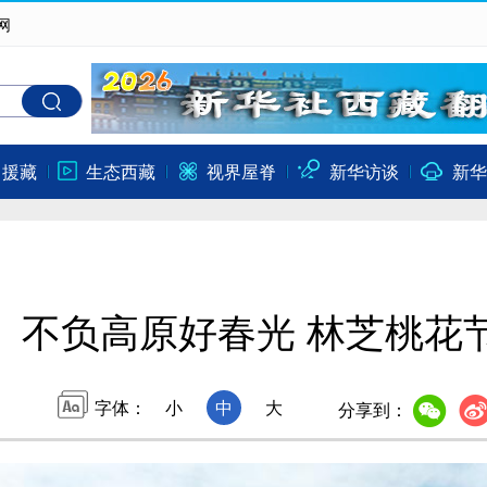
网
口援藏
生态西藏
视界屋脊
新华访谈
新华
不负高原好春光 林芝桃花
字体：
小
中
大
分享到：