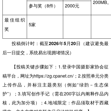
200MB
参与奖（
8
件）
2000
元
最佳组织
5
家
奖
投稿倒计时：截至
2026
年
5
月
20
日（建议避免最
后一日提交，系统易出现拥堵情况）
【
1.
登录中国摄影家协会征
投稿关键步骤如下：
稿平台，网址为
https://zg.cpanet.cn/
；
2.
按照单元分类
上传作品，并标注主题类别（例如“绿韵－生态保
护”）；
3.
填写创作手记（需在
200
字以内阐释作品内
核，此为加分项）；
4.
地域限定：作品须取材于西藏