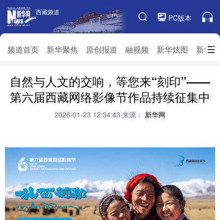
西藏频道
西藏频道
PC版本
频道栏目
频道首页
新华聚焦
原创报道
融视频
新华炫图
新华访
自然与人文的交响，等您来“刻印”——
频道首页
新华聚焦
原创报道
融视频
第六届西藏网络影像节作品持续征集中
新华炫图
新华访谈
新华云直播
视界屋脊
2026-01-23 12:34:43
来源：
新华网
对口援藏
生态西藏
文化旅游
乡村振兴
推广信息