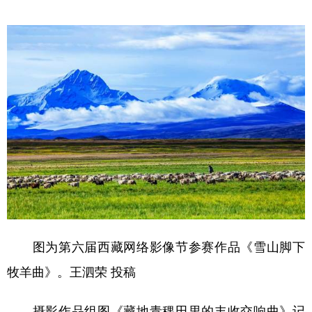
图为第六届西藏网络影像节参赛作品《雪山脚下
牧羊曲》。王泗荣 投稿
摄影作品组图《藏地青稞田里的丰收交响曲》记