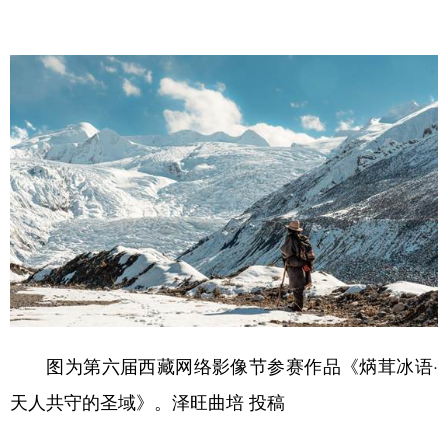
图为第六届西藏网络影像节参赛作品《焫茸冰语·
天人共守的圣域》。泽旺曲培 投稿