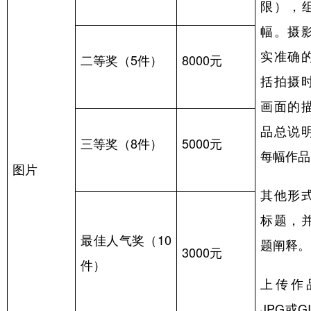
限），
幅。摄
实准确
二等奖（
5
件）
8000
元
括拍摄
画面的
品总说
三等奖（
8
件）
5000
元
每幅作品
图片
其他形
标题，
最佳人气奖（
10
题阐释。
3000
元
件）
上传作
JPG
或
G