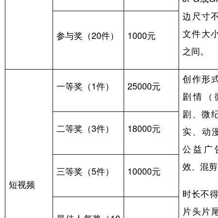
边尺寸
文件大
参与奖（
20
件）
1000
元
之间。
创作形
一等奖（
1
件）
25000
元
剧情（
剧、微
二等奖（
3
件）
18000
元
实、动
公益广
效、混剪
三等奖（
5
件）
10000
元
短视频
时长不
片头片
最佳人气奖（
10