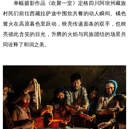
单幅摄影作品《欢聚一堂》定格四川阿坝州藏族
村民们前往西藏拉萨途中围炊共餐的动人瞬间。橘色
篝火在高原暮色里跃动，映亮传递面条的双手，也映
亮彼此含笑的目光，升腾的火焰与民族团结的场景共
同诠释了和润之美。