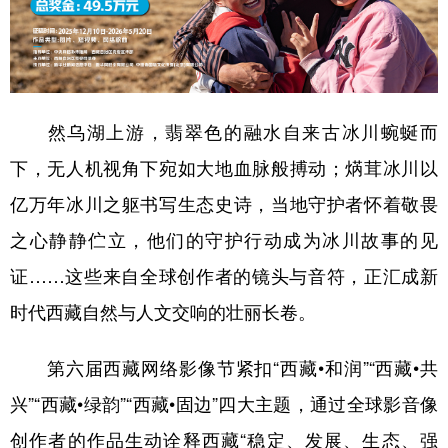
然乌湖上游，翡翠色的融水自来古冰川蜿蜒而
下，无人机视角下宛如大地血脉般搏动；焫茸冰川以
亿万年冰川之躯书写生态史诗，当地守护者怀着敬畏
之心静静伫立，他们的守护行动成为冰川故事的见
证……这些来自全球创作者的镜头与音符，正汇成新
时代西藏自然与人文交响的壮丽长卷。
第六届西藏网络影像节紧扣“西藏•和润”“西藏•共
兴”“西藏•绿韵”“西藏•固边”四大主题，通过全球影音像
创作者的作品生动诠释西藏“稳定、发展、生态、强