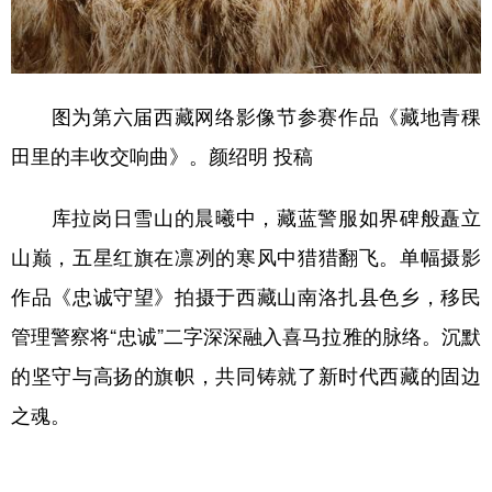
图为第六届西藏网络影像节参赛作品《藏地青稞
田里的丰收交响曲》。颜绍明 投稿
库拉岗日雪山的晨曦中，藏蓝警服如界碑般矗立
山巅，五星红旗在凛冽的寒风中猎猎翻飞。单幅摄影
作品《忠诚守望》拍摄于西藏山南洛扎县色乡，移民
管理警察将“忠诚”二字深深融入喜马拉雅的脉络。沉默
的坚守与高扬的旗帜，共同铸就了新时代西藏的固边
之魂。