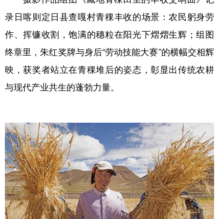
录日喀则定日县查嘎村青稞丰收的场景：农民躬身劳
作、挥镰收割，饱满的穗粒在阳光下熠熠生辉；组图
终章里，朱红奖牌与身后“劳动技能大赛”的横幅交相辉
映，获奖者站立在青稞堆后的姿态，彰显出传统农耕
与现代产业共生的蓬勃力量。