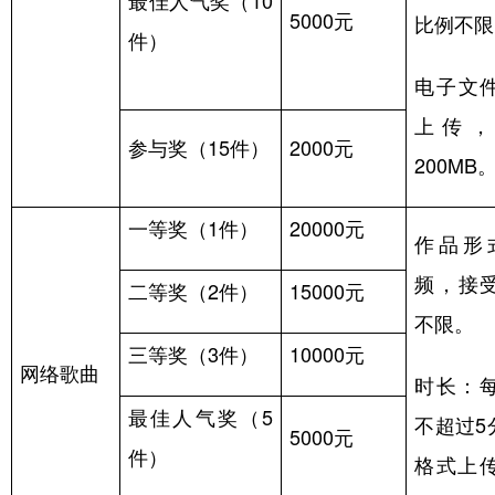
5000
元
比例不限
件）
电子文
上传
参与奖（
15
件）
2000
元
200MB
一等奖（
1
件）
20000
元
作品形
频，接
二等奖（
2
件）
15000
元
不限。
三等奖（
3
件）
10000
元
网络歌曲
时长：
最佳人气奖（
5
不超过
5
5000
元
件）
格式上