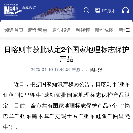
西藏频道
西藏频道
PC版本
频道栏目
频道首页
新华聚焦
原创报道
融视频
新华炫图
新华访
日喀则市获批认定2个国家地理标志保护
频道首页
新华聚焦
原创报道
融视频
产品
新华炫图
新华访谈
新华云直播
视界屋脊
2025-04-10 17:46:56
来源：
西藏日报
对口援藏
生态西藏
文化旅游
乡村振兴
近日，根据国家知识产权局公告，日喀则市“亚东
推广信息
鲑鱼”“帕里牦牛”成功获批国家地理标志保护产品认
定。目前，全市共有国家地理标志保护产品5个（“岗
巴羊”“亚东黑木耳”“艾玛土豆”“亚东鲑鱼”“帕里牦
牛”）。